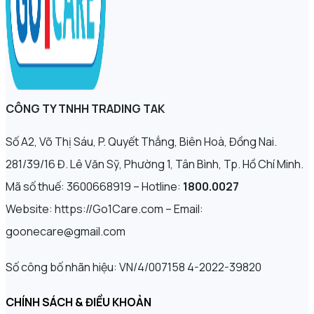
CÔNG TY TNHH TRADING TAK
Số A2, Võ Thị Sáu, P. Quyết Thắng, Biên Hoà, Đồng Nai.
281/39/16 Đ. Lê Văn Sỹ, Phường 1, Tân Bình, Tp. Hồ Chí Minh.
Mã số thuế: 3600668919 – Hotline:
1800.0027
Website: https://Go1Care.com – Email:
goonecare@gmail.com
Số công bố nhãn hiệu: VN/4/007158 4-2022-39820
CHÍNH SÁCH & ĐIỀU KHOẢN