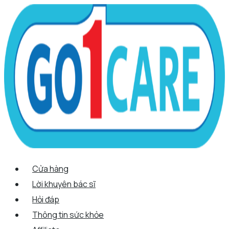
Scroll
Nhảy
Menu
Menu
Tên*
Email*
Trang
Up
tới
web
nội
dung
Cửa hàng
Lời khuyên bác sĩ
Hỏi đáp
Thông tin sức khỏe