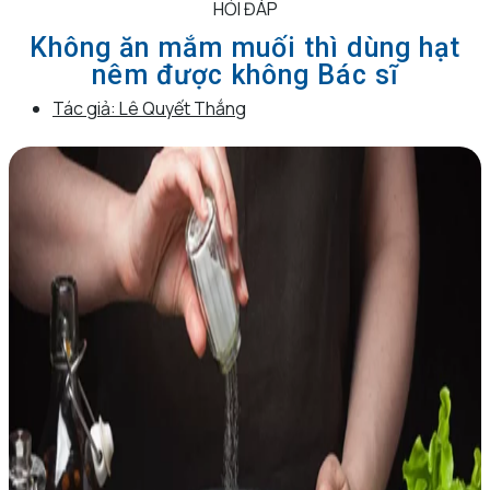
HỎI ĐÁP
Không ăn mắm muối thì dùng hạt
nêm được không Bác sĩ
Tác giả:
Lê Quyết Thắng