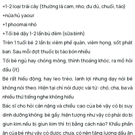
+1-2 loại trái cây (thường là cam, nho, đu đủ, chuối, táo)
+nửa hủ yaour
+1 phoomai nhỏ
+Tối bé dậy 1-2 lần bú đêm (sữa bình)
Trên 1 tuổi bé 2 lần bị viêm phế quản, viêm họng, sốt phát
ban. Sau mỗi đợt thuốc bị táo bón nhiều
Tối bé ngủ hay chỏng mông, thỉnh thoảng khóc, ra mồ hôi
đầu (ít)
Bé rất hiếu động, hay leo trèo, lanh lợi nhưng dạy nói bé
không nói theo. Hiện tại chỉ nói được vài từ: chó, cha, ba và
nhiều thứ tiếng nghe không hiểu
Bác sĩ cho hỏi cân nặng và chiều cao của bé vậy có bị suy
dinh dưỡng không. bé gầy. hiện tượng như vậy có phải do bị
giun kim.nếu bị giun kim thì trị bằng cách nào? Khẩu phần
ăn của bé như vậy có được chưa, có nên tăng lượng dầu ăn