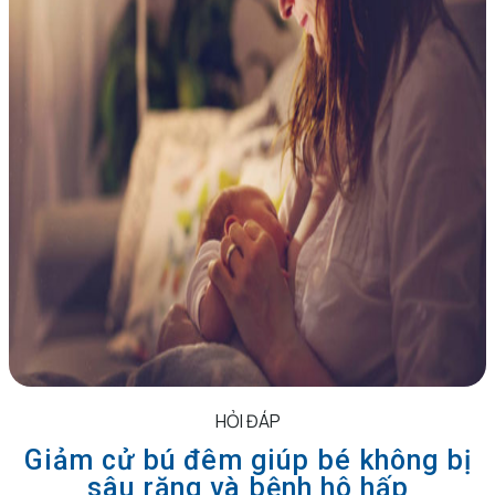
HỎI ĐÁP
Giảm cử bú đêm giúp bé không bị
sâu răng và bệnh hô hấp