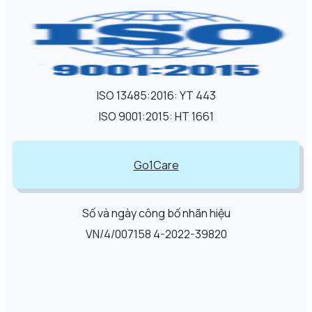
ISO 13485:2016: YT 443
ISO 9001:2015: HT 1661
Go1Care
Số và ngày công bố nhãn hiệu
VN/4/007158 4-2022-39820