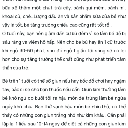
bữa xế thêm một chút trái cây, bánh qui mềm, bánh mì,
khoai củ, chè…Lượng dầu ăn và sản phẩm sữa của bé như
vậy là tốt, bé tăng trưởng chiều cao cũng rất tốt rồi.
Ở tuổi này, bạn nên giảm dần cữ bú đêm vì sẽ làm bé dễ bị
sâu răng và viêm hô hấp. Nên cho bé bú hay ăn 1 cữ trước
khi ngủ 30-60 phút, sau đó ngủ 1 giấc tới sáng sẽ có lợi
hơn cho sự tăng trưởng thể chất cũng như phát triển tâm
thần của trẻ.
Bé trên 1 tuổi có thể sổ giun nếu hay bốc đồ chơi hay ngậm
tay, bác sĩ sẽ cho bạn thuốc nếu cần. Giun kim thường làm
bé khó ngủ do buổi tối ra hậu môn đẻ trứng làm bé ngứa
ngáy khó chịu. Bạn thử vạch hậu môn bé nhìn thử, có thể
thấy có những con giun trắng nhỏ như kim khâu. Cần phải
lặp lại 1 liều sau 10-14 ngày để diệt cả những con giun kim