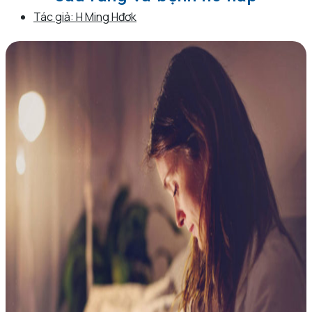
Tác giả:
H Ming Hđơk