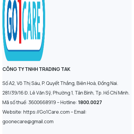
CÔNG TY TNHH TRADING TAK
Số A2, Võ Thị Sáu, P. Quyết Thắng, Biên Hoà, Đồng Nai.
281/39/16 Đ. Lê Văn Sỹ, Phường 1, Tân Bình, Tp. Hồ Chí Minh.
Mã số thuế: 3600668919 – Hotline:
1800.0027
Website: https://Go1Care.com – Email:
goonecare@gmail.com