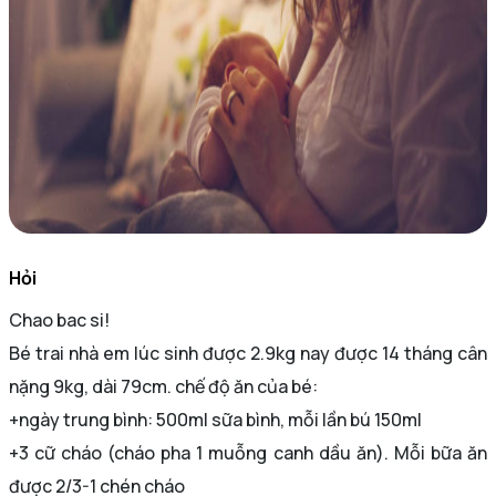
Hỏi
Chao bac si!
Bé trai nhà em lúc sinh được 2.9kg nay được 14 tháng cân
nặng 9kg, dài 79cm. chế độ ăn của bé:
+ngày trung bình: 500ml sữa bình, mỗi lần bú 150ml
+3 cữ cháo (cháo pha 1 muỗng canh dầu ăn). Mỗi bữa ăn
được 2/3-1 chén cháo