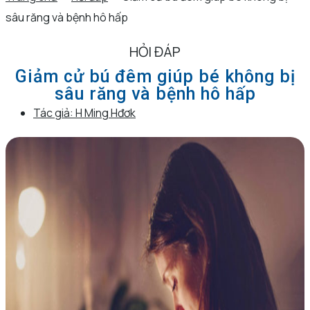
sâu răng và bệnh hô hấp
HỎI ĐÁP
Giảm cử bú đêm giúp bé không bị
sâu răng và bệnh hô hấp
Tác giả:
H Ming Hđơk