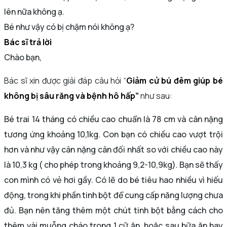
lên nữa không ạ.
Bé như vậy có bị chậm nói không ạ?
Bác sĩ trả lời
Chào bạn,
Bác sĩ xin được giải đáp câu hỏi “
Giảm cử bú đêm giúp bé
không bị sâu răng và bệnh hô hấp
”
như sau:
Bé trai 14 tháng có chiều cao chuẩn là 78 cm và cân nặng
tương ứng khoảng 10,1kg. Con bạn có chiều cao vượt trội
hơn và như vậy cân nặng cân đối nhất so với chiều cao này
là 10,3 kg ( cho phép trong khoảng 9,2-10,9kg). Bạn sẽ thấy
con mình có vẻ hơi gầy. Có lẽ do bé tiêu hao nhiều vì hiếu
động, trong khi phần tinh bột để cung cấp năng lượng chưa
đủ. Bạn nên tăng thêm một chút tinh bột bằng cách cho
thêm vài muỗng cháo trong 1 cữ ăn, hoặc sau bữa ăn hay