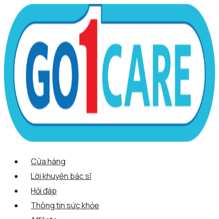
Scroll
Nhảy
Menu
Menu
Tên*
Email*
Trang
Up
tới
web
nội
dung
Cửa hàng
Lời khuyên bác sĩ
Hỏi đáp
Thông tin sức khỏe