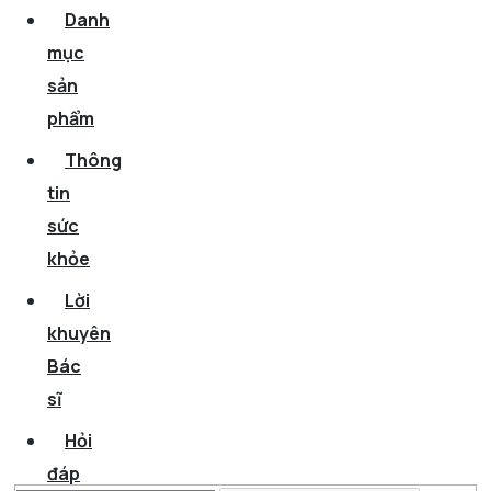
Danh
mục
sản
phẩm
Thông
tin
sức
khỏe
Lời
khuyên
Bác
sĩ
Hỏi
đáp