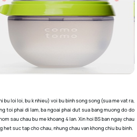
bu loi loi, bu k nhieu) voi bu binh song song (sua me vat ra,
ang toi phai di lam, ba ngoai phai dut sua bang muong do do
hom sau chau bu me khoang 4 lan. Xin hoi BS ban ngay chau
ng het suc tap cho chau, nhung chau van khong chiu bu binh.