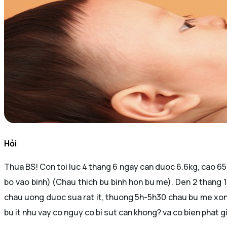
Hỏi
Thua BS! Con toi luc 4 thang 6 ngay can duoc 6.6kg, cao 65cm
bo vao binh) (Chau thich bu binh hon bu me). Den 2 thang 1
chau uong duoc sua rat it, thuong 5h-5h30 chau bu me xon
bu it nhu vay co nguy co bi sut can khong? va co bien phat 