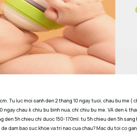
. Tu luc moi sanh den 2 thang 10 ngay tuoi, chau bu me ( chi 
0 ngay chau k chiu bu binh nua, chi chiu bu me. VA den 4 th
g den 5h chieu chi duoc 150-170ml. tu 5h chieu den 5h sang 
gi de dam bao suc khoe va tri nao cua chau? Mac du toi co ga