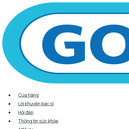
Scroll
Nhảy
Menu
Menu
Tên*
Email*
Trang
Up
tới
web
nội
dung
Cửa hàng
Lời khuyên bác sĩ
Hỏi đáp
Thông tin sức khỏe