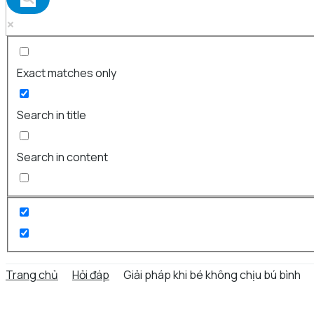
Exact matches only
Search in title
Search in content
Trang chủ
Hỏi đáp
Giải pháp khi bé không chịu bú bình