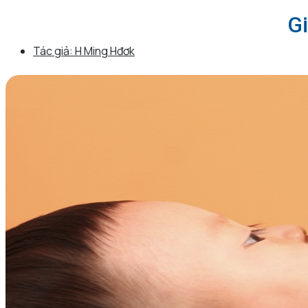
Gi
Tác giả:
H Ming Hđơk