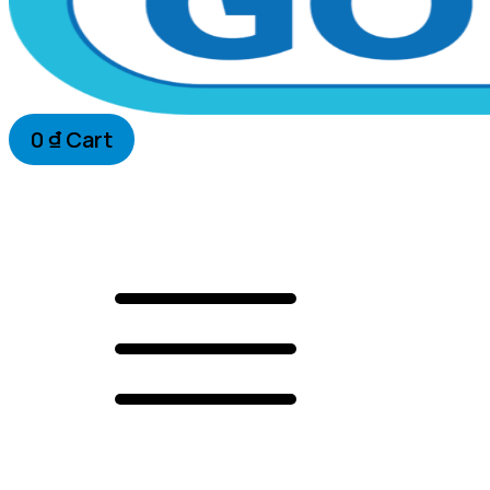
0
₫
Cart