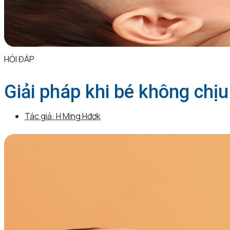
HỎI ĐÁP
Giải pháp khi bé không chịu
Tác giả:
H Ming Hđơk