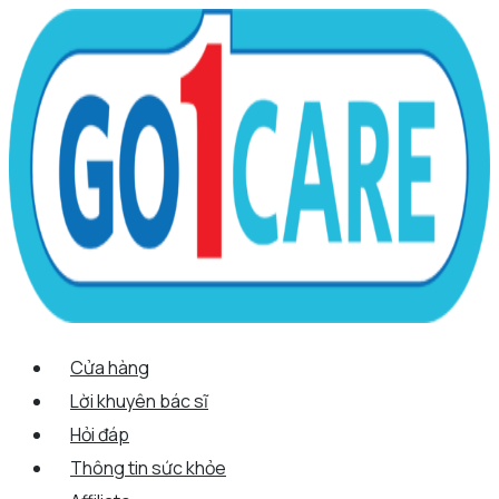
Scroll
Nhảy
Menu
Menu
Tên*
Email*
Trang
Up
tới
web
nội
dung
Cửa hàng
Lời khuyên bác sĩ
Hỏi đáp
Thông tin sức khỏe