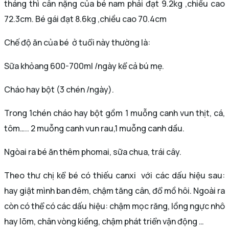
tháng thì cân nặng của bé nam phải đạt 9.2kg ,chiều cao
72.3cm. Bé gái đạt 8.6kg ,chiều cao 70.4cm
Chế độ ăn của bé ở tuổi này thường là:
Sữa khỏang 600-700ml /ngày kể cả bú mẹ.
Cháo hay bột (3 chén /ngày).
Trong 1chén cháo hay bột gồm 1 muỗng canh vun thịt, cá,
tôm….. 2 muỗng canh vun rau,1 muỗng canh dầu.
Ngòai ra bé ăn thêm phomai, sữa chua, trái cây.
Theo thư chị kể bé có thiếu canxi với các dấu hiệu sau:
hay giật mình ban đêm, chậm tăng cân, đổ mồ hôi. Ngoài ra
còn có thể có các dấu hiệu: chậm mọc răng, lồng ngực nhô
hay lõm, chân vòng kiềng, chậm phát triển vận động …