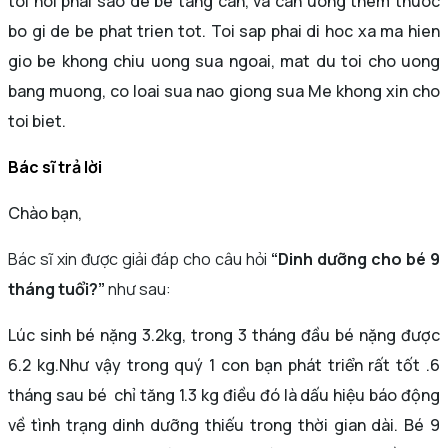
toi hoi phai sao de be tang can, va can uong them thuoc
bo gi de be phat trien tot. Toi sap phai di hoc xa ma hien
gio be khong chiu uong sua ngoai, mat du toi cho uong
bang muong, co loai sua nao giong sua Me khong xin cho
toi biet.
Bác sĩ trả lời
Chào bạn,
Bác sĩ xin được giải đáp cho câu hỏi
“Dinh dưỡng cho bé 9
tháng tuổi
?”
như sau:
Lúc sinh bé nặng 3.2kg, trong 3 tháng đầu bé nặng được
6.2 kg.Như vậy trong quý 1 con bạn phát triển rất tốt .6
tháng sau bé chỉ tăng 1.3 kg điều đó là dấu hiệu báo động
về tình trạng dinh dưỡng thiếu trong thời gian dài. Bé 9