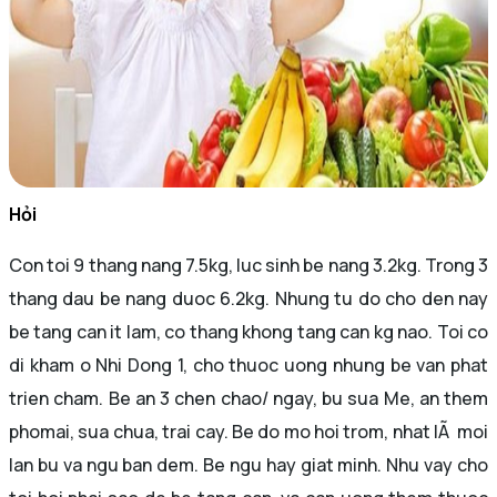
Hỏi
Con toi 9 thang nang 7.5kg, luc sinh be nang 3.2kg. Trong 3
thang dau be nang duoc 6.2kg. Nhung tu do cho den nay
be tang can it lam, co thang khong tang can kg nao. Toi co
di kham o Nhi Dong 1, cho thuoc uong nhung be van phat
trien cham. Be an 3 chen chao/ ngay, bu sua Me, an them
phomai, sua chua, trai cay. Be do mo hoi trom, nhat lÃ moi
lan bu va ngu ban dem. Be ngu hay giat minh. Nhu vay cho