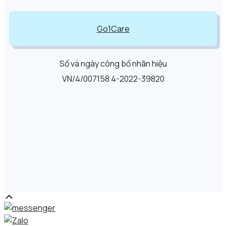
Go1Care
Số và ngày công bố nhãn hiệu
VN/4/007158 4-2022-39820