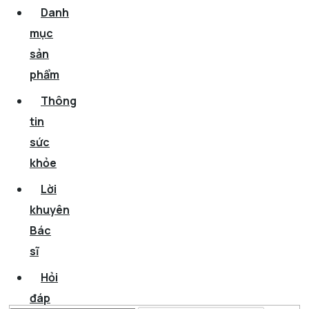
Danh
mục
sản
phẩm
Thông
tin
sức
khỏe
Lời
khuyên
Bác
sĩ
Hỏi
đáp