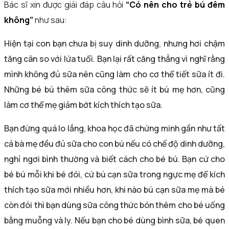
Bác sĩ xin được giải đáp câu hỏi
“Có nên cho trẻ bú đêm
không”
như sau:
Hiện tại con bạn chưa bị suy dinh dưỡng, nhưng hơi chậm
tăng cân so với lứa tuổi. Bạn lại rất căng thẳng vì nghĩ rằng
mình không đủ sữa nên cũng làm cho cơ thể tiết sữa ít đi.
Những bé bú thêm sữa công thức sẽ ít bú mẹ hơn, cũng
làm cơ thể mẹ giảm bớt kích thích tạo sữa.
Bạn đừng quá lo lắng, khoa học đã chứng minh gần như tất
cả bà mẹ đều đủ sữa cho con bú nếu có chế độ dinh dưỡng,
nghỉ ngơi bình thường và biết cách cho bé bú. Bạn cứ cho
bé bú mỗi khi bé đói, cứ bú cạn sữa trong ngực mẹ để kích
thích tạo sữa mới nhiều hơn, khi nào bú cạn sữa mẹ mà bé
còn đói thì bạn dùng sữa công thức bón thêm cho bé uống
bằng muỗng và ly. Nếu bạn cho bé dùng bình sữa, bé quen