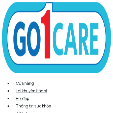
Scroll
Nhảy
Menu
Menu
Tên*
Email*
Trang
Up
tới
web
nội
dung
Cửa hàng
Lời khuyên bác sĩ
Hỏi đáp
Thông tin sức khỏe