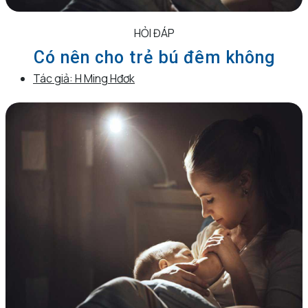
HỎI ĐÁP
Có nên cho trẻ bú đêm không
Tác giả:
H Ming Hđơk