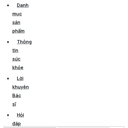
Danh
mục
sản
phẩm
Thông
tin
sức
khỏe
Lời
khuyên
Bác
sĩ
Hỏi
đáp