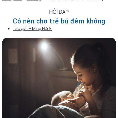
HỎI ĐÁP
Có nên cho trẻ bú đêm không
Tác giả:
H Ming Hđơk