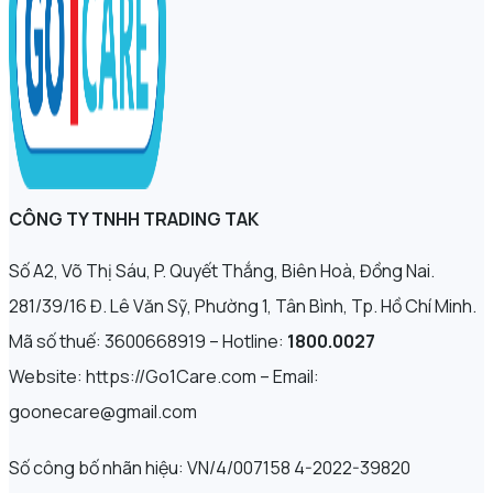
CÔNG TY TNHH TRADING TAK
Số A2, Võ Thị Sáu, P. Quyết Thắng, Biên Hoà, Đồng Nai.
281/39/16 Đ. Lê Văn Sỹ, Phường 1, Tân Bình, Tp. Hồ Chí Minh.
Mã số thuế: 3600668919 – Hotline:
1800.0027
Website: https://Go1Care.com – Email:
goonecare@gmail.com
Số công bố nhãn hiệu: VN/4/007158 4-2022-39820