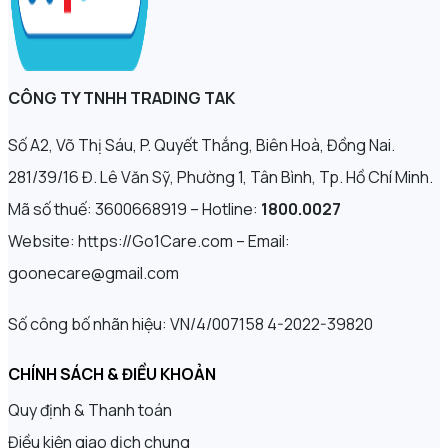
CÔNG TY TNHH TRADING TAK
Số A2, Võ Thị Sáu, P. Quyết Thắng, Biên Hoà, Đồng Nai.
281/39/16 Đ. Lê Văn Sỹ, Phường 1, Tân Bình, Tp. Hồ Chí Minh.
Mã số thuế: 3600668919 – Hotline:
1800.0027
Website: https://Go1Care.com – Email:
goonecare@gmail.com
Số công bố nhãn hiệu: VN/4/007158 4-2022-39820
CHÍNH SÁCH & ĐIỀU KHOẢN
Quy định & Thanh toán
Điều kiện giao dịch chung