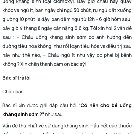
uống kháng sinh loại clomoxyl. Bây giờ cháu hay quấy
khóc và ngủ ít, ban ngày chỉ ngủ 30 phút, ru ngủ đặt xuống
giường 10 phút là dậy, ban đêm ngủ từ 12h – 6 giờ hôm sau,
bây giờ 4 tháng 8 ngày cân nặng 6,6 kg. Tôi xin hỏi 2 vấn đề
sau : – Cháu uống kháng sinh sớm có ảnh hưởng đến
đường tiêu hóa không, như rối loạn tiêu hóa và điều trị sau
này như thế nào, – Cháu ngủ ít như vậy có phải bị bệnh
không ? Xin chân thành cảm ơn bác sỹ!
Bác sĩ trả lời
Chào bạn,
Bác sĩ xin được giải đáp câu hỏi
“Có nên cho bé uống
kháng sinh sớm ?”
như sau:
Vấn đề thứ nhất về sử dụng kháng sinh. Hầu hết các thuốc