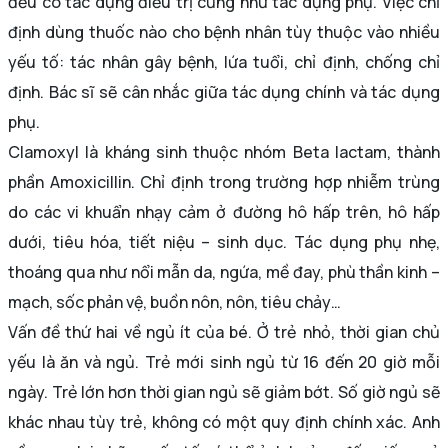
đều có tác dụng điều trị cũng như tác dụng phụ. Việc chỉ
định dùng thuốc nào cho bệnh nhân tùy thuộc vào nhiều
yếu tố: tác nhân gây bệnh, lứa tuổi, chỉ định, chống chỉ
định. Bác sĩ sẽ cân nhắc giữa tác dụng chính và tác dụng
phụ.
Clamoxyl là kháng sinh thuộc nhóm Beta lactam, thành
phần Amoxicillin. Chỉ định trong trường hợp nhiễm trùng
do các vi khuẩn nhạy cảm ở đường hô hấp trên, hô hấp
dưới, tiêu hóa, tiết niệu – sinh dục. Tác dụng phụ nhẹ,
thoáng qua như nổi mẫn da, ngứa, mề đay, phù thần kinh –
mạch, sốc phản vệ, buồn nôn, nôn, tiêu chảy…
Vấn đề thứ hai về ngủ ít của bé. Ở trẻ nhỏ, thời gian chủ
yếu là ăn và ngủ. Trẻ mới sinh ngủ từ 16 đến 20 giờ mỗi
ngày. Trẻ lớn hơn thời gian ngủ sẽ giảm bớt. Số giờ ngủ sẽ
khác nhau tùy trẻ, không có một quy định chính xác. Anh