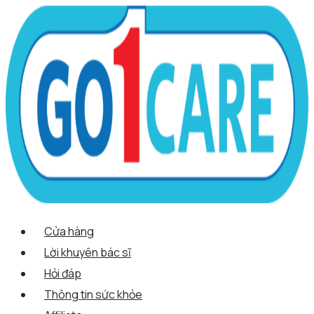
Scroll
Nhảy
Menu
Menu
Tên*
Email*
Trang
Up
tới
web
nội
dung
Cửa hàng
Lời khuyên bác sĩ
Hỏi đáp
Thông tin sức khỏe