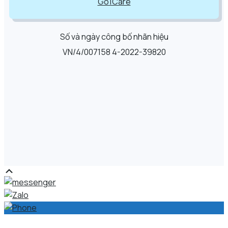
Go1Care
Số và ngày công bố nhãn hiệu
VN/4/007158 4-2022-39820