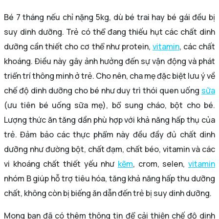
Bé 7 tháng nếu chỉ nặng 5kg, dù bé trai hay bé gái đều bị
suy dinh dưỡng. Trẻ có thể đang thiếu hụt các chất dinh
dưỡng cần thiết cho cơ thể như protein,
vitamin
, các chất
khoáng. Điều này gây ảnh hưởng đến sự vận động và phát
triển trí thông minh ở trẻ. Cho nên, cha mẹ đặc biệt lưu ý về
chế độ dinh dưỡng cho bé như duy trì thói quen uống
sữa
(ưu tiên bé uống sữa mẹ), bổ sung cháo, bột cho bé.
Lượng thức ăn tăng dần phù hợp với khả năng hấp thụ của
trẻ. Đảm bảo các thực phẩm này đều đầy đủ chất dinh
dưỡng như đường bột, chất đạm, chất béo, vitamin và các
vi khoáng chất thiết yếu như
kẽm
, crom, selen,
vitamin
nhóm B giúp hỗ trợ tiêu hóa, tăng khả năng hấp thu dưỡng
chất, không còn bị biếng ăn dẫn đến trẻ bị suy dinh dưỡng.
Mong bạn đã có thêm thông tin để cải thiện chế độ dinh