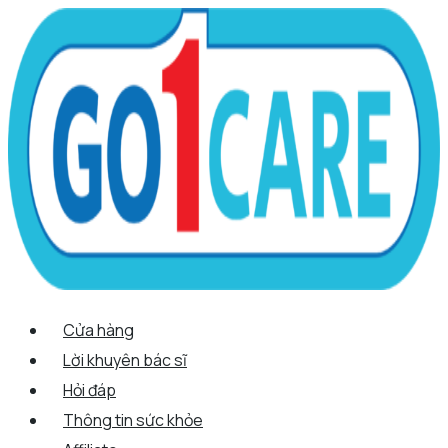
Scroll
Nhảy
Menu
Menu
Tên*
Email*
Trang
Up
tới
web
nội
dung
Cửa hàng
Lời khuyên bác sĩ
Hỏi đáp
Thông tin sức khỏe