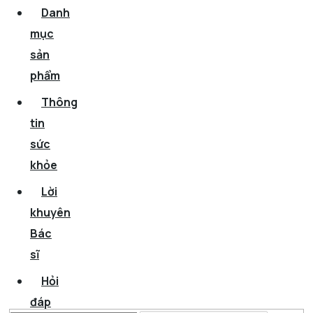
Danh
mục
sản
phẩm
Thông
tin
sức
khỏe
Lời
khuyên
Bác
sĩ
Hỏi
đáp