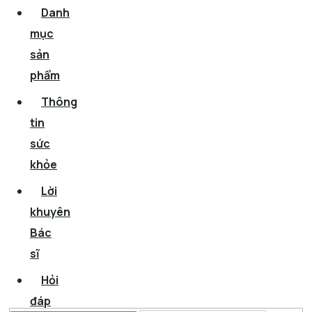
Danh
mục
sản
phẩm
Thông
tin
sức
khỏe
Lời
khuyên
Bác
sĩ
Hỏi
đáp