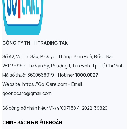
CÔNG TY TNHH TRADING TAK
Số A2, Võ Thị Sáu, P. Quyết Thắng, Biên Hoà, Đồng Nai.
281/39/16 Đ. Lê Văn Sỹ, Phường 1, Tân Bình, Tp. Hồ Chí Minh.
Mã số thuế: 3600668919 – Hotline:
1800.0027
Website: https://Go1Care.com – Email:
goonecare@gmail.com
Số công bố nhãn hiệu: VN/4/007158 4-2022-39820
CHÍNH SÁCH & ĐIỀU KHOẢN