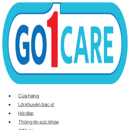
Scroll
Nhảy
Menu
Menu
Tên*
Email*
Trang
Up
tới
web
nội
dung
Cửa hàng
Lời khuyên bác sĩ
Hỏi đáp
Thông tin sức khỏe