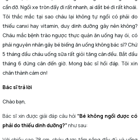
cần đỡ. Ngồi xe tròn đẩy đi rất nhanh, ai dắt bé đi rất khoái.
Tôi thắc mắc tại sao cháu lại không tự ngồi có phải do
thiếu canxi hay vitamin, duy dinh dưỡng gây nên không?
Cháu mắc bệnh trào ngược thực quản ăn uống hay ói, có
phải nguyên nhân gây bé biếng ăn uống không bác sĩ? Chứ
5 tháng đầu cháu uống sữa rất giỏi tăng cân đều. Bắt đầu
tháng 6 đứng cân đến giờ. Mong bác sĩ hồi đáp. Tôi xin
chân thành cám ơn!
Bác sĩ trả lời
Chào bạn,
Bác sĩ xin được giải đáp câu hỏi
“Bé không ngồi được có
phải do thiếu dinh dưỡng?”
như sau:
Với chiều cao 78 cm, cháu được tắm nắng đầy đủ và uống