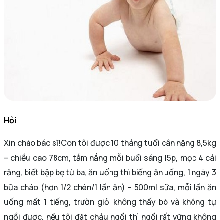
Hỏi
Xin chào bác sĩ!Con tôi được 10 tháng tuổi cân nặng 8,5kg
– chiều cao 78cm, tắm nắng mỗi buổi sáng 15p, mọc 4 cái
răng, biết bập bẹ từ ba, ăn uống thì biếng ăn uống, 1 ngày 3
bữa cháo (hơn 1/2 chén/1 lần ăn) – 500ml sữa, mỗi lần ăn
uống mất 1 tiếng, trườn giỏi không thấy bò và không tự
ngồi được, nếu tôi đặt cháu ngồi thì ngồi rất vững không