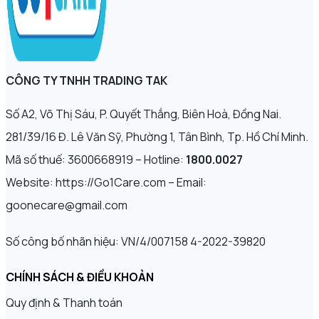
CÔNG TY TNHH TRADING TAK
Số A2, Võ Thị Sáu, P. Quyết Thắng, Biên Hoà, Đồng Nai.
281/39/16 Đ. Lê Văn Sỹ, Phường 1, Tân Bình, Tp. Hồ Chí Minh.
Mã số thuế: 3600668919 – Hotline:
1800.0027
Website: https://Go1Care.com – Email:
goonecare@gmail.com
Số công bố nhãn hiệu: VN/4/007158 4-2022-39820
CHÍNH SÁCH & ĐIỀU KHOẢN
Quy định & Thanh toán