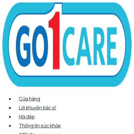
Scroll
Nhảy
Menu
Menu
Tên*
Email*
Trang
Up
tới
web
nội
dung
Cửa hàng
Lời khuyên bác sĩ
Hỏi đáp
Thông tin sức khỏe