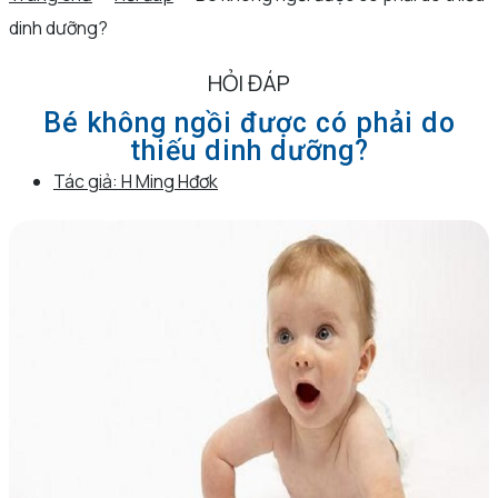
dinh dưỡng?
HỎI ĐÁP
Bé không ngồi được có phải do
thiếu dinh dưỡng?
Tác giả:
H Ming Hđơk