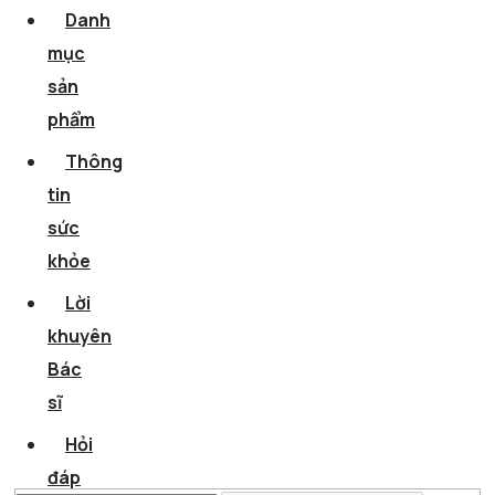
Danh
mục
sản
phẩm
Thông
tin
sức
khỏe
Lời
khuyên
Bác
sĩ
Hỏi
đáp