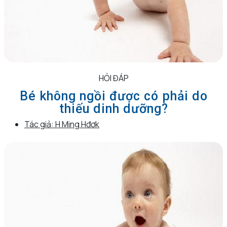
HỎI ĐÁP
Bé không ngồi được có phải do
thiếu dinh dưỡng?
Tác giả:
H Ming Hđơk