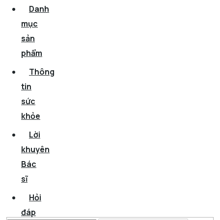
Danh
mục
sản
phẩm
Thông
tin
sức
khỏe
Lời
khuyên
Bác
sĩ
Hỏi
đáp