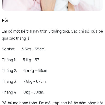
Hỏi
Em có một bé trai nay tròn 5 tháng tuổi. Các chỉ số của bé
qua các tháng là:
Sơ sinh: 3.5kg – 55cm.
Tháng 1: 5.1kg – 57
Tháng 2: 6.4 kg – 63cm
Tháng 3: 7.8kg – 67cm
Tháng 4: 9kg – 70cm.
Bé bú mẹ hoàn toàn. Em mới tập cho bé ăn dặm bằng bột