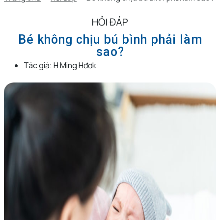
HỎI ĐÁP
Bé không chịu bú bình phải làm
sao?
Tác giả:
H Ming Hđơk