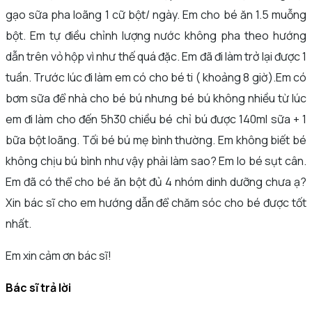
gạo sữa pha loãng 1 cữ bột/ ngày. Em cho bé ăn 1.5 muỗng
bột. Em tự điều chỉnh lượng nước không pha theo hướng
dẫn trên vỏ hộp vì như thế quá đặc. Em đã đi làm trở lại được 1
tuần. Trước lúc đi làm em có cho bé ti ( khoảng 8 giờ).Em có
bơm sữa để nhà cho bé bú nhưng bé bú không nhiều từ lúc
em đi làm cho đến 5h30 chiều bé chỉ bú được 140ml sữa + 1
bữa bột loãng. Tối bé bú mẹ bình thường. Em không biết bé
không chịu bú bình như vậy phải làm sao? Em lo bé sụt cân.
Em đã có thể cho bé ăn bột đủ 4 nhóm dinh dưỡng chưa ạ?
Xin bác sĩ cho em hướng dẫn để chăm sóc cho bé được tốt
nhất.
Em xin cảm ơn bác sĩ!
Bác sĩ trả lời