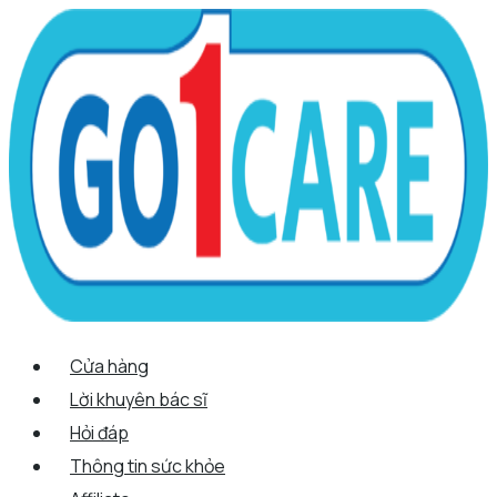
Scroll
Nhảy
Menu
Menu
Tên*
Email*
Trang
Up
tới
web
nội
dung
Cửa hàng
Lời khuyên bác sĩ
Hỏi đáp
Thông tin sức khỏe