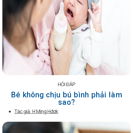
HỎI ĐÁP
Bé không chịu bú bình phải làm
sao?
Tác giả:
H Ming Hđơk