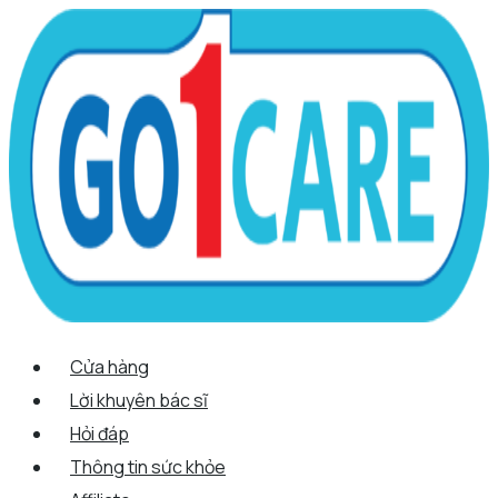
Scroll
Nhảy
Menu
Menu
Tên*
Email*
Trang
Up
tới
web
nội
dung
Cửa hàng
Lời khuyên bác sĩ
Hỏi đáp
Thông tin sức khỏe