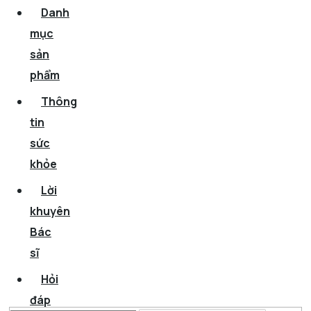
Danh
mục
sản
phẩm
Thông
tin
sức
khỏe
Lời
khuyên
Bác
sĩ
Hỏi
đáp