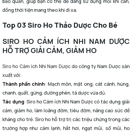
bảo quản, giúp bạn có thể dễ dàng sử dụng mỗi khi cần,
đồng thời tiện mang theo khi đi xa.
Top 03 Siro Ho Thảo Dược Cho Bé
SIRO HO CẢM ÍCH NHI NAM DƯỢC
HỖ TRỢ GIẢI CẢM, GIẢM HO
Siro ho Cảm ích Nhi Nam Dược d
o công ty Nam Dược sản
xuất với:
Thành phần chính
: Mạch môn, mật ong, cát cánh, húng,
chanh, quất, gừng, đường phèn, tá dược vừa đủ.
Tác dụng
: Siro ho Cảm ích Nhi Nam Dược có tác dụng giải
cảm, giảm ho, làm loãng đờm, tiêu đờm, nâng cao sức đề
kháng cho trẻ. Siro ho hỗ trợ trị các triệu chứng trong các
trường hợp như cảm lạnh, hắt hơi, ngạt mũi, sổ mũi, ho