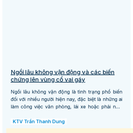
Ngồi lâu không vận động và các biến
chứng lên vùng cổ vai gáy
Ngồi lâu không vận động là tình trạng phổ biến
đối với nhiều người hiện nay, đặc biệt là những ai
làm công việc văn phòng, lái xe hoặc phải ngồi
học trong thời gian dài. Việc ngồi quá lâu không
chỉ ảnh hưởng đến sức khỏe tổng thể mà
KTV Trần Thanh Dung