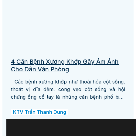
4 Căn Bệnh Xương Khớp Gây Ám Ảnh
Cho Dân Văn Phòng
Các bệnh xương khớp như thoái hóa cột sống,
thoát vị đĩa đệm, cong vẹo cột sống và hội
chứng ống cổ tay là những căn bệnh phổ biến
mà dân văn phòng dễ mắc phải do ngồi sai tư thế
và ít vận động. Để phòng tránh, cần
KTV Trần Thanh Dung