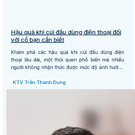
Hậu quả khi cúi đầu dùng điện thoại đối
với cổ bạn cần biết
Khám phá các hậu quả khi cúi đầu dùng điện
thoại lâu dài, một thói quen phổ biến mà nhiều
người không nhận thức được mức độ ảnh hưởng
của nó đến sức khỏe. Tìm hiểu nguyên nhân dẫn
đến đau cổ, vai, gáy và khám phá các giải pháp
KTV Trần Thanh Dung