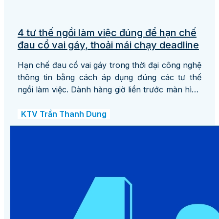
4 tư thế ngồi làm việc đúng để hạn chế
đau cổ vai gáy, thoải mái chạy deadline
Hạn chế đau cổ vai gáy trong thời đại công nghệ
thông tin bằng cách áp dụng đúng các tư thế
ngồi làm việc. Dành hàng giờ liền trước màn hình
máy tính có thể ảnh hưởng không chỉ đến hiệu
quả công việc mà còn cả sức khỏe của
KTV Trần Thanh Dung