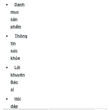
Danh
mục
sản
phẩm
Thông
tin
sức
khỏe
Lời
khuyên
Bác
sĩ
Hỏi
đáp