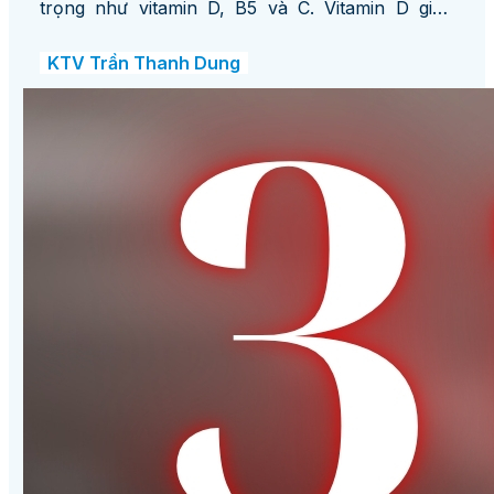
trọng như vitamin D, B5 và C. Vitamin D giúp
giảm đau cơ xương, vitamin B5 giúp xoa dịu căng
thẳng vùng cổ vai gáy, và vitamin C
KTV Trần Thanh Dung