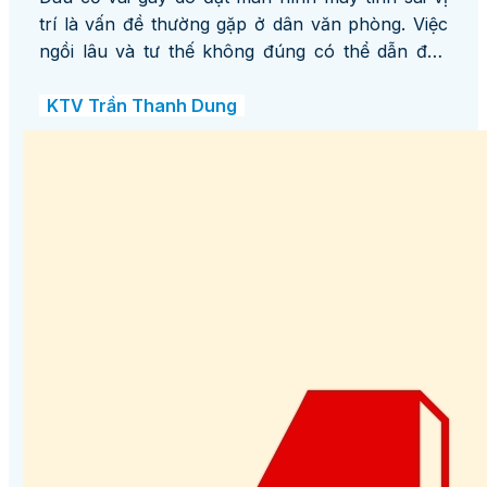
trí là vấn đề thường gặp ở dân văn phòng. Việc
ngồi lâu và tư thế không đúng có thể dẫn đến
các bệnh lý nghiêm trọng như thoái hóa đốt
sống cổ hay thoát vị đĩa đệm.
KTV Trần Thanh Dung