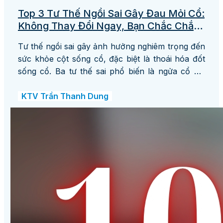
Top 3 Tư Thế Ngồi Sai Gây Đau Mỏi Cổ:
Không Thay Đổi Ngay, Bạn Chắc Chắn
Sẽ Mắc Bệnh Đốt Sống Cổ
Tư thế ngồi sai gây ảnh hưởng nghiêm trọng đến
sức khỏe cột sống cổ, đặc biệt là thoái hóa đốt
sống cổ. Ba tư thế sai phổ biến là ngửa cổ khi
làm việc, gục đầu trên bàn và cúi đầu nhìn điện
thoại, máy tính. Nếu không thay
KTV Trần Thanh Dung