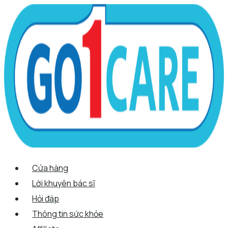
Scroll
Nhảy
Menu
Menu
Up
tới
nội
dung
Cửa hàng
Lời khuyên bác sĩ
Hỏi đáp
Thông tin sức khỏe