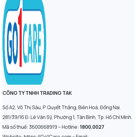
CÔNG TY TNHH TRADING TAK
Số A2, Võ Thị Sáu, P. Quyết Thắng, Biên Hoà, Đồng Nai.
281/39/16 Đ. Lê Văn Sỹ, Phường 1, Tân Bình, Tp. Hồ Chí Minh.
Mã số thuế: 3600668919 – Hotline:
1800.0027
Website: https://Go1Care.com – Email: