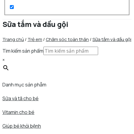
Sữa tắm và dầu gội
Trang chủ
 / 
Trẻ em
 / 
Chăm sóc toàn thân
 / 
Sữa tắm và dầu gội
Tìm kiếm sản phẩm
×
Danh mục sản phẫm
Sữa và tã cho bé
Vitamin cho bé
Giúp bé khỏi bệnh