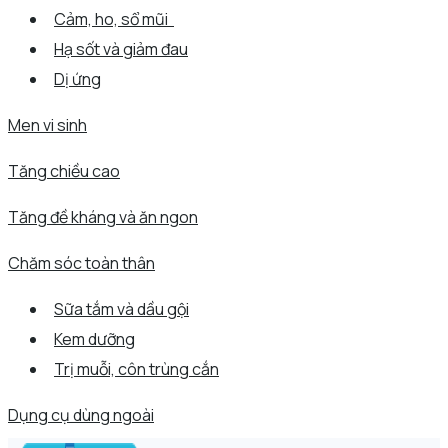
Cảm, ho, sổ mũi
Hạ sốt và giảm đau
Dị ứng
Men vi sinh
Tăng chiều cao
Tăng đề kháng và ăn ngon
Chăm sóc toàn thân
Sữa tắm và dầu gội
Kem dưỡng
Trị muỗi, côn trùng cắn
Dụng cụ dùng ngoài