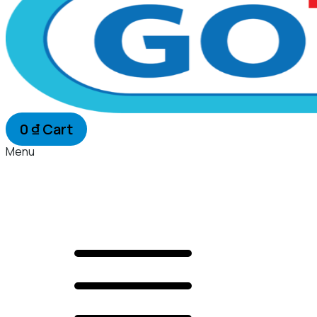
0
₫
Cart
Menu