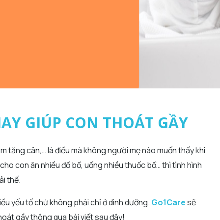
HAY GIÚP CON THOÁT GẦY
ậm tăng cân,… là điều mà không người mẹ nào muốn thấy khi
cho con ăn nhiều đồ bổ, uống nhiều thuốc bổ… thì tình hình
i thế.
iều yếu tố chứ không phải chỉ ở dinh dưỡng.
Go1Care
sẽ
oát gầy thông qua bài viết sau đây!