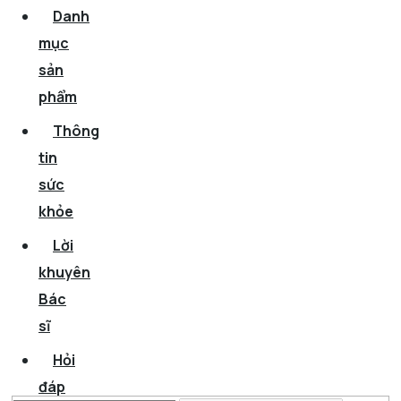
Danh
mục
sản
phẩm
Thông
tin
sức
khỏe
Lời
khuyên
Bác
sĩ
Hỏi
đáp