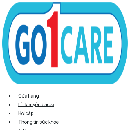
Scroll
Nhảy
Menu
Menu
T
Up
tới
ì
nội
m
dung
k
i
ế
m
Cửa hàng
Lời khuyên bác sĩ
Hỏi đáp
Thông tin sức khỏe