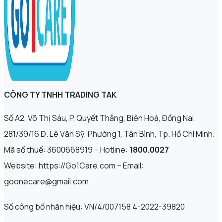
CÔNG TY TNHH TRADING TAK
Số A2, Võ Thị Sáu, P. Quyết Thắng, Biên Hoà, Đồng Nai.
281/39/16 Đ. Lê Văn Sỹ, Phường 1, Tân Bình, Tp. Hồ Chí Minh.
Mã số thuế: 3600668919 – Hotline:
1800.0027
Website: https://Go1Care.com – Email:
goonecare@gmail.com
Số công bố nhãn hiệu: VN/4/007158 4-2022-39820