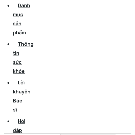
Danh
mục
sản
phẩm
Thông
tin
sức
khỏe
Lời
khuyên
Bác
sĩ
Hỏi
đáp