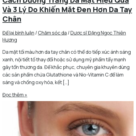
Và 3 Lý Do Khiến Mặt Đen Hơn Da Tay
Chân
Để lại bình luận
/
Chăm sóc da
/
Dược sĩ Đặng Ngọc Thiên
Hương
Da mặt tối màu hơn da tay chân có thể do tiếp xúc ánh sáng
xanh, nội tiết tố thay đổi hoặc sử dụng mỹ phẩm tẩy mạnh
gây tổn thương da. Để khắc phục, chuyên gia khuyên dùng
các sản phẩm chứa Glutathione và Nio-Vitamin C để làm
sáng và chống oxy hóa, kết […]
Đọc thêm »