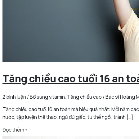
Tăng chiều cao tuổi 16 an t
2 bình luận
/
Bổ sung vitamin
,
Tăng chiều cao
/
Bác sĩ Hoàng M
Tăng chiều cao tuổi 16 an toàn mà hiệu quả nhất: Mỗi năm các 
nước, tập luyện thể thao, ngủ đủ giấc, tư thế ngồi, tránh […]
Đọc thêm »