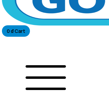
0
₫
Cart