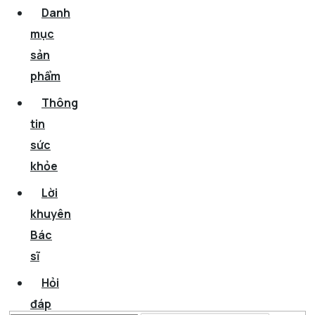
Danh
mục
sản
phẩm
Thông
tin
sức
khỏe
Lời
khuyên
Bác
sĩ
Hỏi
đáp