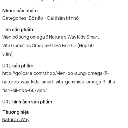
Nhóm sản phẩm:
Categories:
Bổ não - Cải thiện trí nhớ
Tên sản phẩm:
Viên bổ sung omega 3 Nature’s Way Kids Smart
Vita Gummies Omega-3 DHA Fish Oil (Hộp 60
viên)
URL sản phẩm:
http://go1care.com/shop/vien-bo-sung-omega-3-
natures-way-kids-smart-vita-gummies-omega-3-dha-
fish-oil-hop-60-vien/
URL hình ảnh sản phẩm:
Thương hiệu:
Nature's Way