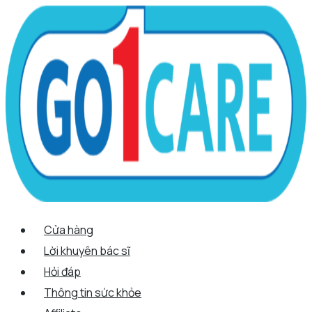
Scroll
Nhảy
Menu
Menu
Quantity
Up
tới
nội
dung
Cửa hàng
Lời khuyên bác sĩ
Hỏi đáp
Thông tin sức khỏe