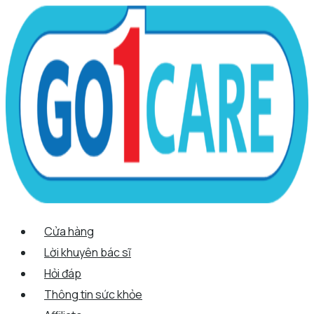
Scroll
Nhảy
Menu
Menu
Quantity
Up
tới
nội
dung
Cửa hàng
Lời khuyên bác sĩ
Hỏi đáp
Thông tin sức khỏe