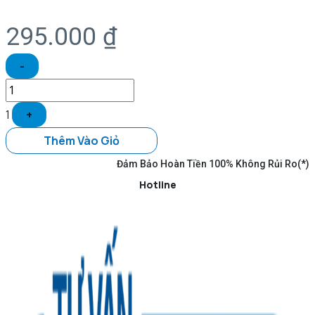
295.000
₫
-
1
+
Thêm Vào Giỏ
Đảm Bảo Hoàn Tiền 100% Không Rủi Ro(*)
Hotline