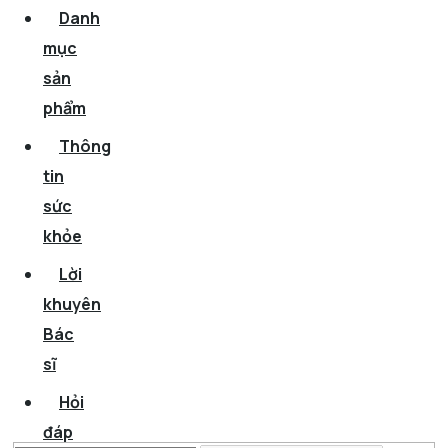
Danh
mục
sản
phẩm
Thông
tin
sức
khỏe
Lời
khuyên
Bác
sĩ
Hỏi
đáp