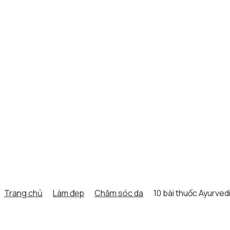
Trang chủ
Làm đẹp
Chăm sóc da
10 bài thuốc Ayurvedi