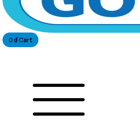
0
₫
Cart