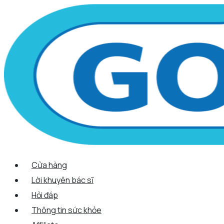
Scroll
Nhảy
Menu
Menu
Tên*
Email*
Trang
Up
tới
web
nội
dung
Cửa hàng
Lời khuyên bác sĩ
Hỏi đáp
Thông tin sức khỏe